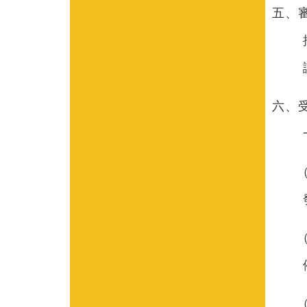
五、
六、