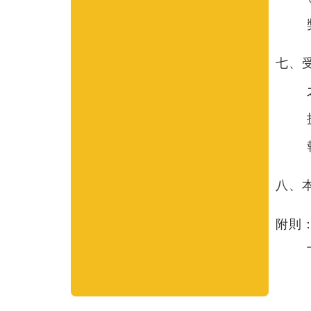
七、
八、
附則：