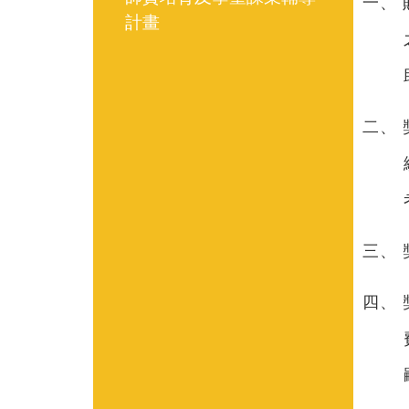
一、
計畫
二、
三、
四、